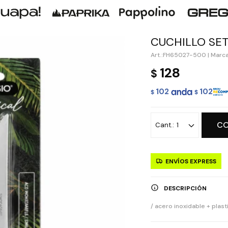
CUCHILLO SET
FH65027-500
|
Marca
128
$
102
102
$
$
C
1
ENVÍOS EXPRESS
DESCRIPCIÓN
/ acero inoxidable + plast