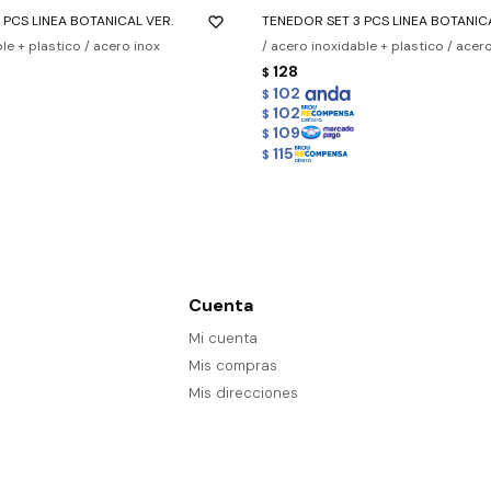
 PCS LINEA BOTANICAL VER.
TENEDOR SET 3 PCS LINEA BOTANIC
le + plastico / acero inox
/ acero inoxidable + plastico / acer
128
$
102
$
102
$
109
$
115
$
Cuenta
Mi cuenta
Mis compras
Mis direcciones