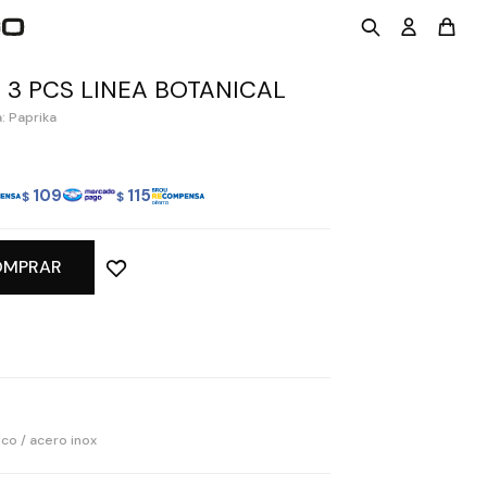
 3 PCS LINEA BOTANICAL
: Paprika
109
115
$
$
OMPRAR
ico / acero inox