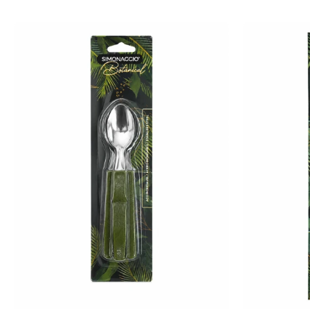
-
+
-
+