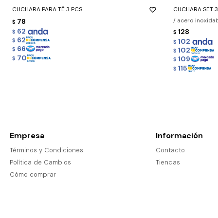
CUCHARA PARA TÉ 3 PCS
CUCHARA SET 3
/ acero inoxidab
78
$
62
128
$
$
62
$
102
$
66
102
$
$
70
109
$
$
115
$
Empresa
Información
Términos y Condiciones
Contacto
Política de Cambios
Tiendas
Cómo comprar