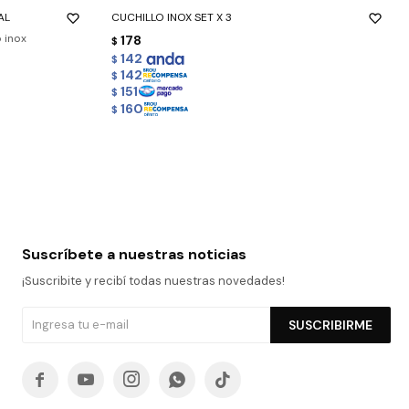
AL
CUCHILLO INOX SET X 3
o inox
178
$
142
$
142
$
151
$
160
$
Suscríbete a nuestras noticias
¡Suscribite y recibí todas nuestras novedades!
SUSCRIBIRME




