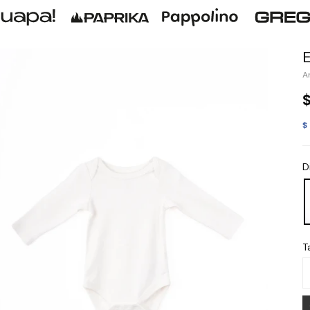
$
D
Ta