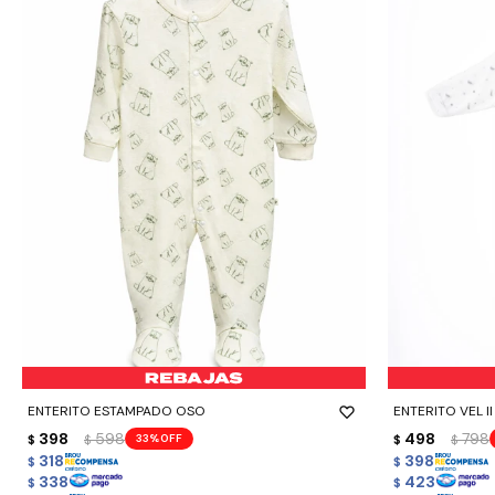
-
+
-
+
ENTERITO ESTAMPADO OSO
ENTERITO VEL II
398
598
498
798
33
$
$
$
$
318
398
$
$
338
423
$
$