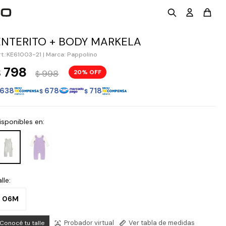
ENTERITO + BODY MARKELA
KE61003-21
|
Marca: Pappolino
798
$
998
20
$
638
678
718
$
$
isponibles en:
lle:
06M
Probador virtual
Ver tabla de medidas
Conocé tu talle