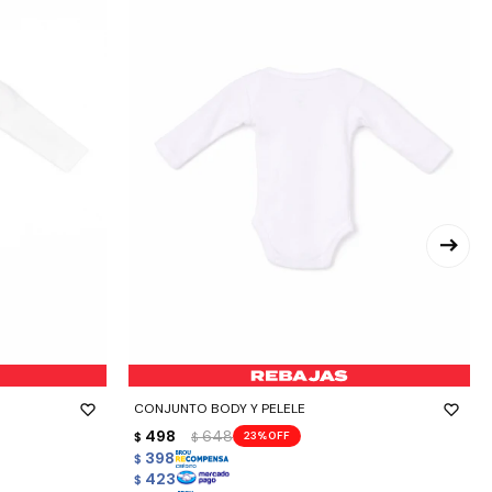
-
+
CONJUNTO BODY Y PELELE
498
648
23
$
$
398
$
423
$