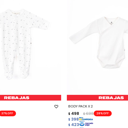
-
+
BODY PACK X 2
498
698
37
28
$
$
398
$
423
$