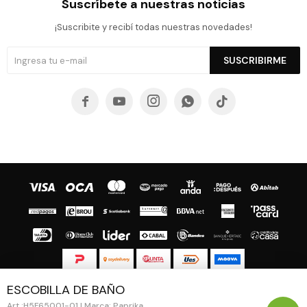
Suscríbete a nuestras noticias
¡Suscribite y recibí todas nuestras novedades!
SUSCRIBIRME





ESCOBILLA DE BAÑO
© Copyright 2026 / Guapa - Paprika
H5F65001-01 | Marca: Paprika