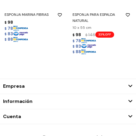
ESPONJA MARINA FIBRAS
ESPONJA PARA ESPALDA
NATURAL
98
$
10 x 55 cm
78
$
83
98
148
$
33
$
$
88
$
78
$
83
$
88
$
Empresa
Información
Cuenta