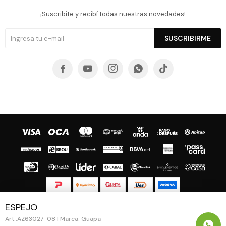
¡Suscribite y recibí todas nuestras novedades!
SUSCRIBIRME





ESPEJO
© Copyright 2026 / Guapa - Paprika
AZ63027-08 | Marca: Guapa