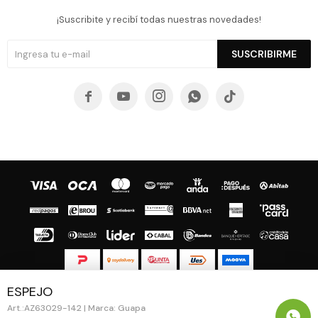
¡Suscribite y recibí todas nuestras novedades!
SUSCRIBIRME





ESPEJO
© Copyright 2026 / Guapa - Paprika
AZ63029-142 | Marca: Guapa