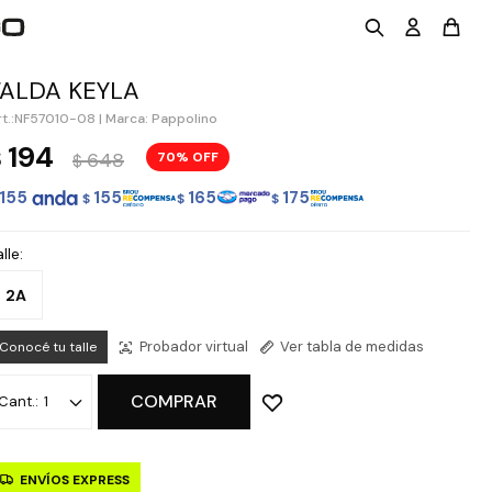
FALDA KEYLA
NF57010-08
|
Marca: Pappolino
194
$
648
70
$
155
155
165
175
$
$
$
lle:
2A
Probador virtual
Ver tabla de medidas
Conocé tu talle
COMPRAR
1
ENVÍOS EXPRESS