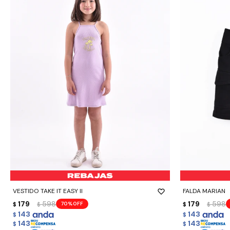
-
+
-
+
VESTIDO TAKE IT EASY II
FALDA MARIAN
179
598
179
598
70
$
$
$
$
143
143
$
$
143
143
$
$