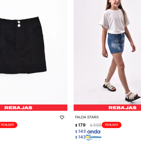
-
+
FALDA STARS
179
598
70
70
$
$
143
$
143
$