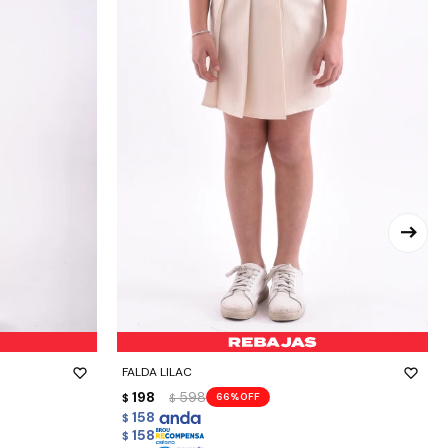
-
+
FALDA LILAC
198
598
66
$
$
158
$
158
$