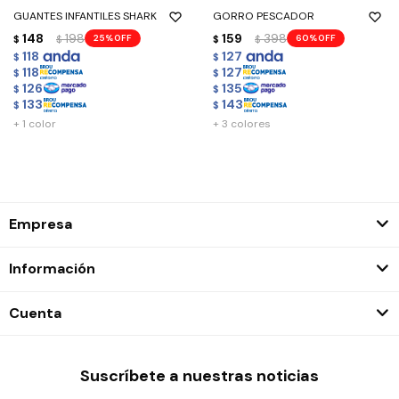
GUANTES INFANTILES SHARK
GORRO PESCADOR
148
198
159
398
25
60
$
$
$
$
118
127
$
$
118
127
$
$
126
135
$
$
133
143
$
$
+ 1 color
+ 3 colores
Empresa
Información
Cuenta
Suscríbete a nuestras noticias