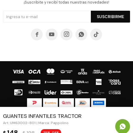
¡Suscribite y recibí todas nuestras novedades!
SUSCRIBIRME





GUANTES INFANTILES TRACTOR
© Copyright 2026 / Guapa - Paprika
UM63002-801 | Marca: Pappolino
148
25