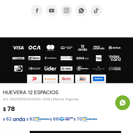





HUEVERA 12 ESPACIOS
© Copyright 2026 / Guapa - Paprika
8697853094960-859 | Marca: Paprika
78
$
62
62
66
70
$
$
$
$