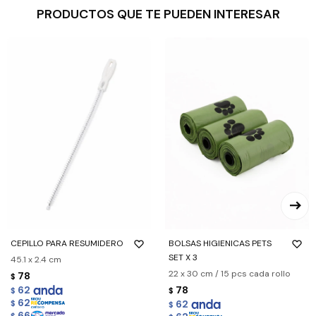
PRODUCTOS QUE TE PUEDEN INTERESAR
CEPILLO PARA RESUMIDERO
BOLSAS HIGIENICAS PETS
SET X 3
45.1 x 2.4 cm
22 x 30 cm / 15 pcs cada rollo
78
$
62
78
$
$
62
62
$
$
66