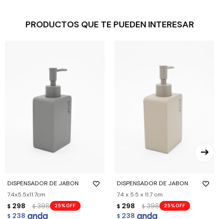
PRODUCTOS QUE TE PUEDEN INTERESAR
DISPENSADOR DE JABON
DISPENSADOR DE JABON
7.4x5.5x11.7cm
7.4 x 5.5 x 11.7 cm
298
398
298
398
25
25
$
$
$
$
238
238
$
$