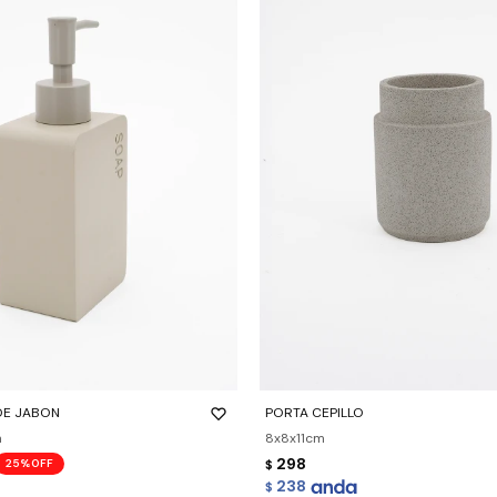
-
+
DE JABON
PORTA CEPILLO
m
8x8x11cm
298
25
$
238
$