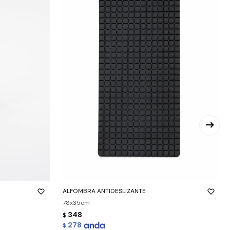
-
+
ALFOMBRA ANTIDESLIZANTE
78x35cm
348
$
278
$