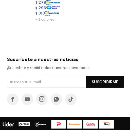
278
$
296
$
313
$
+ 3 colores
Suscríbete a nuestras noticias
¡Suscribite y recibí todas nuestras novedades!
SUSCRIBIRME




