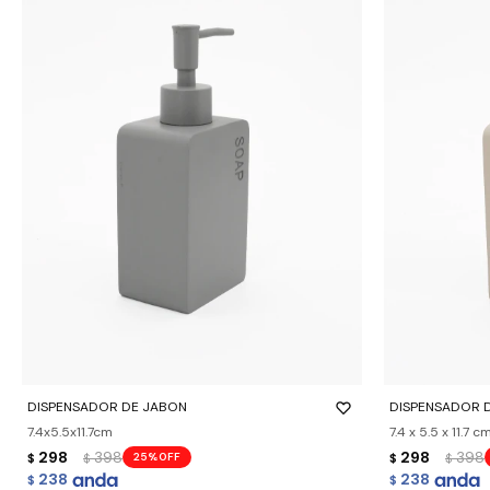
-
+
-
+
DISPENSADOR DE JABON
DISPENSADOR 
7.4x5.5x11.7cm
7.4 x 5.5 x 11.7 c
298
398
298
398
25
$
$
$
$
238
238
$
$