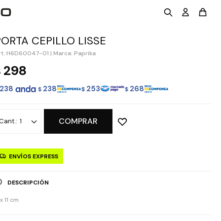
PORTA CEPILLO LISSE
H6D60047-01
|
Marca: Paprika
298
$
238
238
253
268
$
$
$
COMPRAR
1
ENVÍOS EXPRESS
DESCRIPCIÓN
x 11 cm