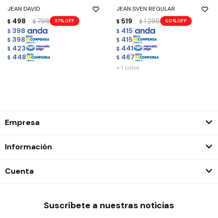
JEAN DAVID
JEAN SVEN REGULAR
498
798
519
1.298
37
60
$
$
$
$
398
415
$
$
398
415
$
$
423
441
$
$
448
467
$
$
+ 1 color
Empresa
Información
Cuenta
Suscríbete a nuestras noticias