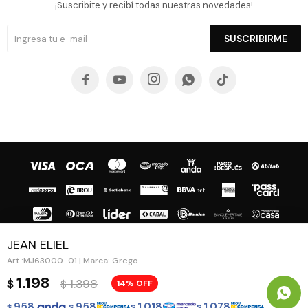
¡Suscribite y recibí todas nuestras novedades!
SUSCRIBIRME





JEAN ELIEL
MJ63000-01 | Marca: Grego
© Copyright 2026 / Guapa - Paprika
1.198
1.398
$
14
$
958
958
1.018
1.078
$
$
$
$