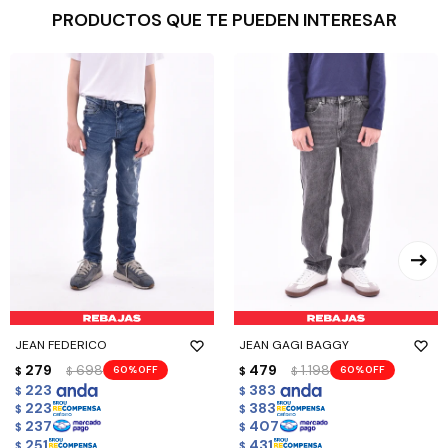
PRODUCTOS QUE TE PUEDEN INTERESAR
JEAN FEDERICO
JEAN GAGI BAGGY
279
698
479
1.198
60
60
$
$
$
$
223
383
$
$
223
383
$
$
237
407
$
$
251
431
$
$