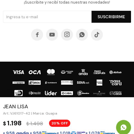
¡Suscribite y recibí todas nuestras novedades!
SUSCRIBIRME





JEAN LISA
VJ61017-42 | Marca: Guapa
© Copyright 2026 / Guapa - Paprika
1.198
1.498
$
20
$
958
958
1.018
1.078
$
$
$
$