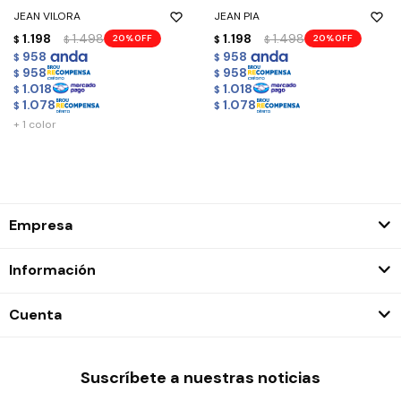
JEAN VILORA
JEAN PIA
1.198
1.498
1.198
1.498
20
20
$
$
$
$
958
958
$
$
958
958
$
$
1.018
1.018
$
$
1.078
1.078
$
$
+ 1 color
Empresa
Información
Cuenta
Suscríbete a nuestras noticias