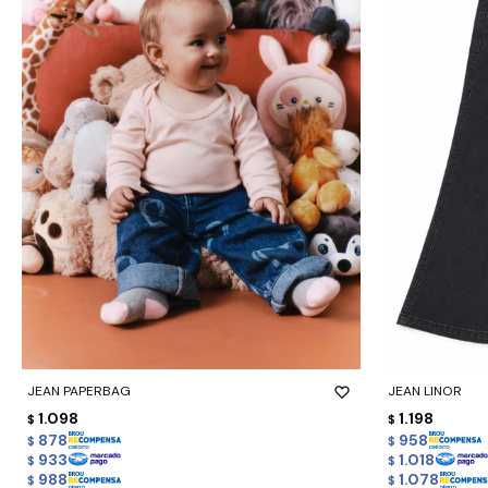
-
+
-
+
JEAN PAPERBAG
JEAN LINOR
1.098
1.198
$
$
878
958
$
$
933
1.018
$
$
988
1.078
$
$