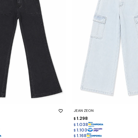
-
+
JEAN ZEON
1.298
$
1.038
$
1.103
$
1.168
$