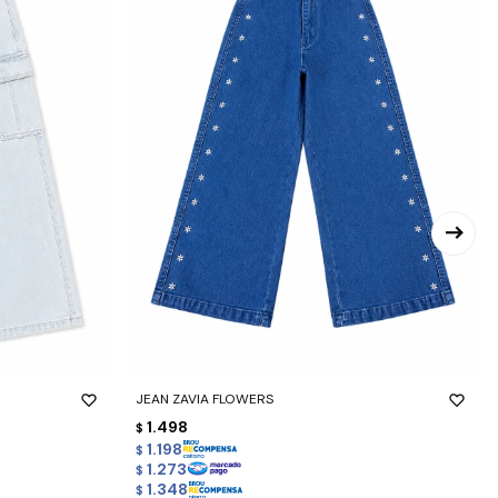
-
+
JEAN ZAVIA FLOWERS
1.498
$
1.198
$
1.273
$
1.348
$