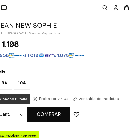
JEAN NEW SOPHIE
TJ62007-01
|
Marca: Pappolino
1.198
$
958
1.018
1.078
$
$
lle:
8A
10A
Probador virtual
Ver tabla de medidas
Conocé tu talle
COMPRAR
1
ENVÍOS EXPRESS