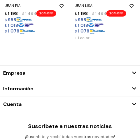
JEAN PIA
JEAN LISA
1.198
1.498
1.198
1.498
20
20
$
$
$
$
958
958
$
$
1.018
1.018
$
$
1.078
1.078
$
$
+ 1 color
Empresa
Información
Cuenta
Suscríbete a nuestras noticias
¡Suscribite y recibí todas nuestras novedades!