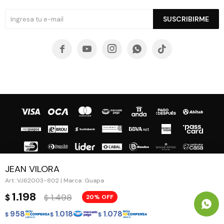
SUSCRIBIRME





JEAN VILORA
VJ62003-802 | Marca: Guapa
© Copyright 2026 / Guapa - Paprika
1.198
1.498
$
20
$
958
1.018
1.078
$
$
$