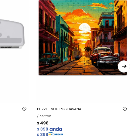
-
+
PUZZLE 500 PCS HAVANA
/ carton
498
$
398
$
398
$