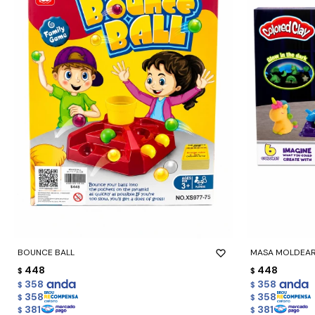
-
+
-
+
BOUNCE BALL
MASA MOLDEA
448
448
$
$
358
358
$
$
358
358
$
$
381
381
$
$