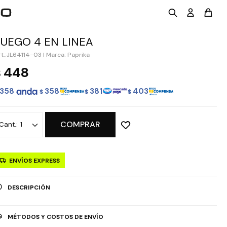
JUEGO 4 EN LINEA
JL64114-03
|
Marca: Paprika
448
$
358
358
381
403
$
$
$
COMPRAR
1
ENVÍOS EXPRESS
DESCRIPCIÓN
MÉTODOS Y COSTOS DE ENVÍO