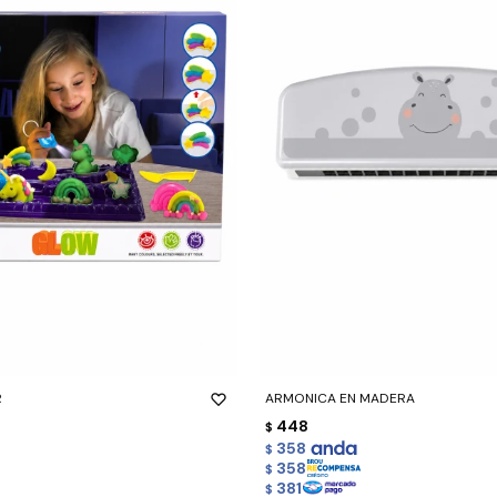
-
+
R
ARMONICA EN MADERA
448
$
358
$
358
$
381
$