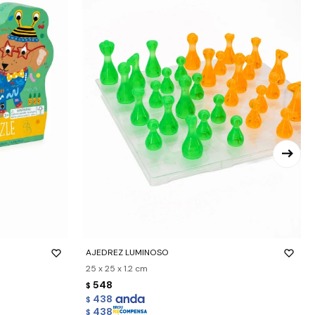
-
+
AJEDREZ LUMINOSO
25 x 25 x 1.2 cm
548
$
438
$
438
$