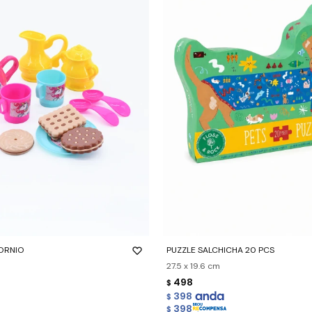
-
+
CORNIO
PUZZLE SALCHICHA 20 PCS
27.5 x 19.6 cm
498
$
398
$
398
$