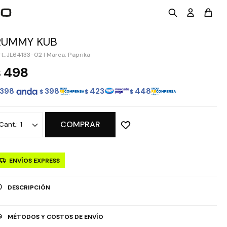
RUMMY KUB
JL64133-02
|
Marca: Paprika
498
$
398
398
423
448
$
$
$
COMPRAR
1
ENVÍOS EXPRESS
DESCRIPCIÓN
MÉTODOS Y COSTOS DE ENVÍO