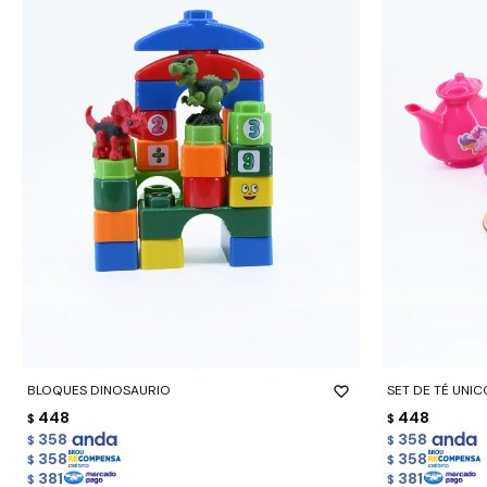
-
+
-
+
BLOQUES DINOSAURIO
SET DE TÉ UNI
448
448
$
$
358
358
$
$
358
358
$
$
381
381
$
$