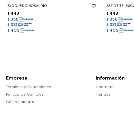
BLOQUES DINOSAURIO
SET DE TÉ UNI
448
448
$
$
358
358
$
$
381
381
$
$
403
403
$
$
Empresa
Información
Términos y Condiciones
Contacto
Política de Cambios
Tiendas
Cómo comprar