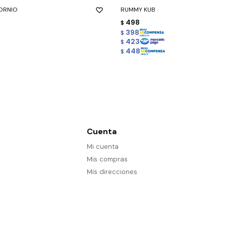
CORNIO
RUMMY KUB
498
$
398
$
423
$
448
$
Cuenta
Mi cuenta
Mis compras
Mis direcciones