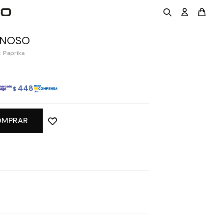
INOSO
: Paprika
448
$
OMPRAR