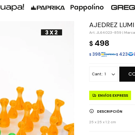
AJEDREZ LUM
JL64023-859
|
Marca
498
$
398
423
$
$
C
1
ENVÍOS EXPRESS
DESCRIPCIÓN
25 x 25 x 1.2 cm