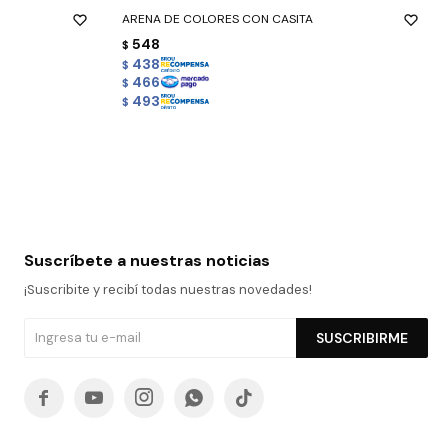
ARENA DE COLORES CON CASITA
548
$
438
$
466
$
493
$
Suscríbete a nuestras noticias
¡Suscribite y recibí todas nuestras novedades!
SUSCRIBIRME




