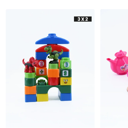
-
+
-
+