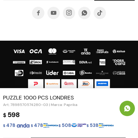





PUZZLE 1000 PCS LONDRES
© Copyright 2026 / Guapa - Paprika
7898570574280-03 | Marca: Paprika
598
$
478
478
508
538
$
$
$
$