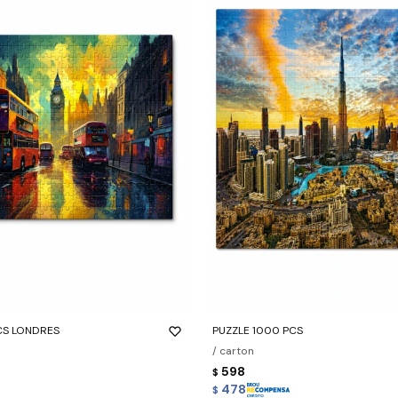
-
+
CS LONDRES
PUZZLE 1000 PCS
/ carton
598
$
478
$