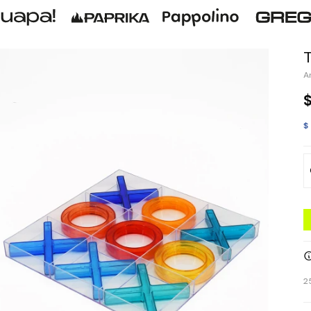
T
$
2