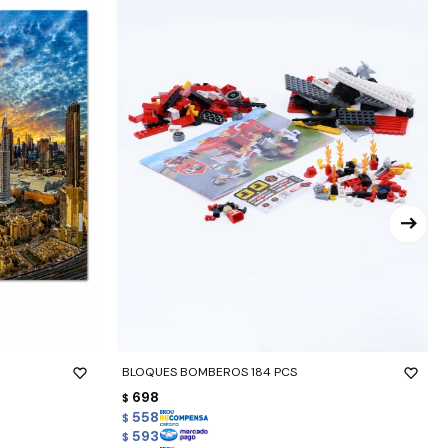
-
+
BLOQUES BOMBEROS 184 PCS
698
$
558
$
593
$