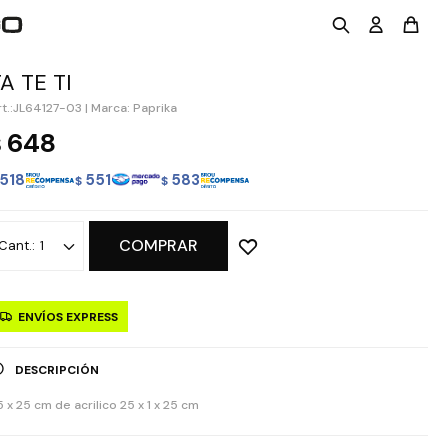
A TE TI
JL64127-03
|
Marca: Paprika
648
$
518
551
583
$
$
COMPRAR
1
ENVÍOS EXPRESS
DESCRIPCIÓN
5 x 25 cm de acrilico 25 x 1 x 25 cm