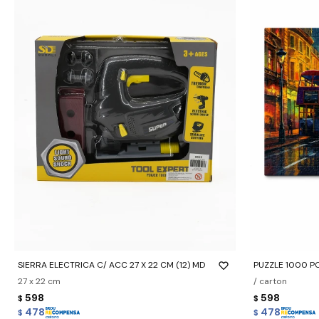
-
+
-
+
SIERRA ELECTRICA C/ ACC 27 X 22 CM (12) MD
PUZZLE 1000 P
27 x 22 cm
/ carton
598
598
$
$
478
478
$
$