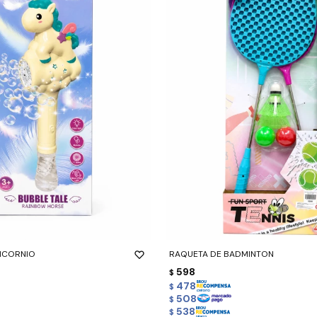
-
+
ICORNIO
RAQUETA DE BADMINTON
598
$
478
$
508
$
538
$