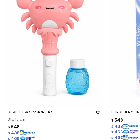
-
+
-
+
BURBUJERO CANGREJO
BURBUJERO UN
31 x 15 cm
548
$
438
548
$
$
466
438
$
$
493
466
$
$