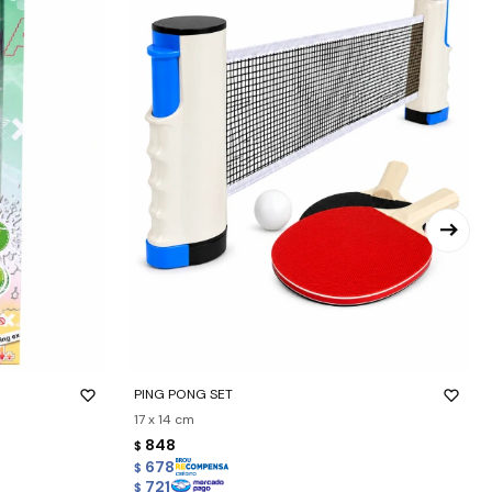
-
+
PING PONG SET
17 x 14 cm
848
$
678
$
721
$