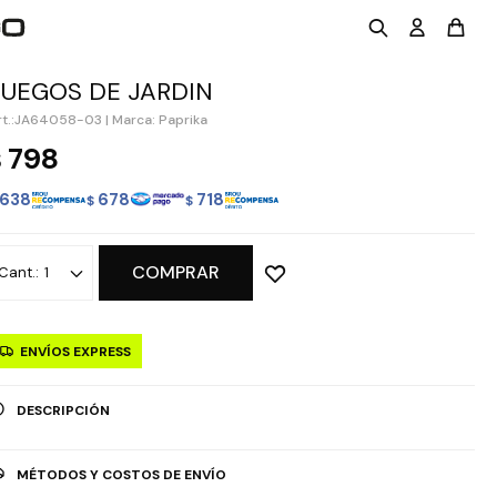
JUEGOS DE JARDIN
JA64058-03
|
Marca: Paprika
798
$
638
678
718
$
$
COMPRAR
1
ENVÍOS EXPRESS
DESCRIPCIÓN
MÉTODOS Y COSTOS DE ENVÍO