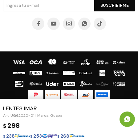
SUSCRIBIRME





LENTES IMAR
© Copyright 2026 / Guapa - Paprika
UG62020-01 | Marca: Guapa
298
$
238
253
268
$
$
$