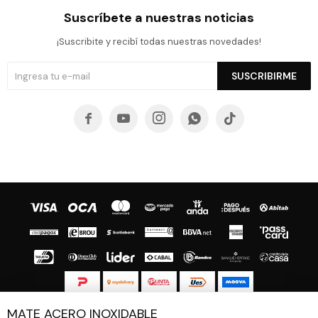
Suscríbete a nuestras noticias
¡Suscribite y recibí todas nuestras novedades!
SUSCRIBIRME





MATE ACERO INOXIDABLE
© Copyright 2026 / Guapa - Paprika