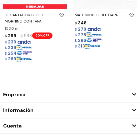
DECANTADOR GOOD
MATE INOX DOBLE CAPA
MORNING CON TAPA
348
$
1500 ml
278
$
278
299
598
$
50
$
$
296
$
239
$
313
$
239
$
254
$
269
$
Empresa
Información
Cuenta