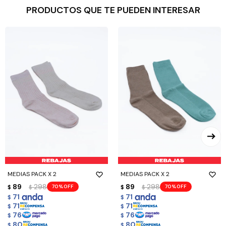
PRODUCTOS QUE TE PUEDEN INTERESAR
MEDIAS PACK X 2
MEDIAS PACK X 2
89
298
89
298
70
70
$
$
$
$
71
71
$
$
71
71
$
$
76
76
$
$
80
80
$
$