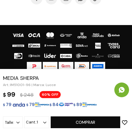
MEDIA SHERPA
© Copyright 2026 / Guapa - Paprika
IM51001-96 | Marca: Lucce
99
248
$
60
$
79
79
84
89
$
$
$
$
Fenicio
1
COMPRAR
Talle: