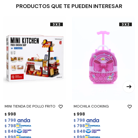
PRODUCTOS QUE TE PUEDEN INTERESAR
MINI TIENDA DE POLLO FRITO
MOCHILA COOKING
998
998
$
$
798
798
$
$
798
798
$
$
848
848
$
$
898
898
$
$