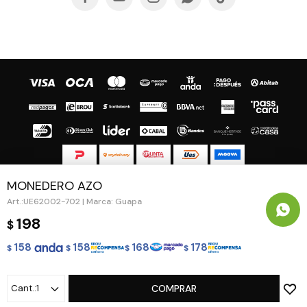
MONEDERO AZO
© Copyright 2026 / Guapa - Paprika
UE62002-702 | Marca: Guapa
198
$
158
158
168
178
$
$
$
$
Fenicio
1
COMPRAR