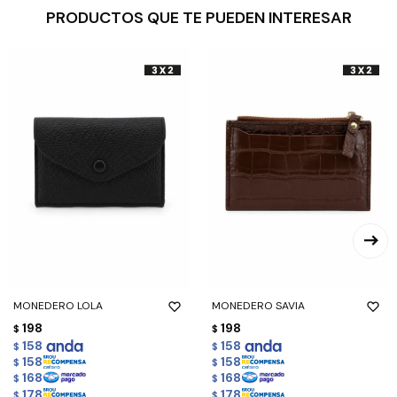
PRODUCTOS QUE TE PUEDEN INTERESAR
MONEDERO LOLA
MONEDERO SAVIA
198
198
$
$
158
158
$
$
158
158
$
$
168
168
$
$
178
178
$
$