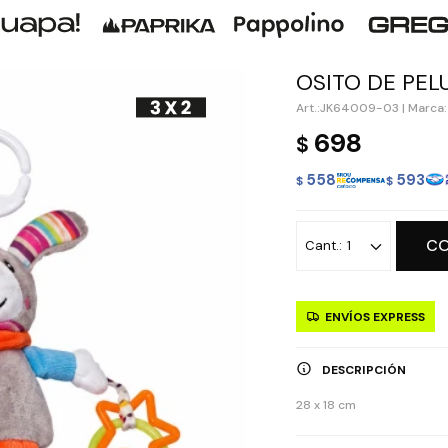
OSITO DE PEL
JK64009-03
|
Marca:
698
$
558
593
$
$
C
1
ENVÍOS EXPRESS
DESCRIPCIÓN
28 x 18 cm