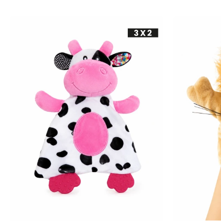
-
+
-
+