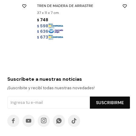
TREN DE MADERA DE ARRASTRE
37 x 11 x 7 cm
748
$
598
$
636
$
673
$
Suscríbete a nuestras noticias
¡Suscribite y recibí todas nuestras novedades!
SUSCRIBIRME




