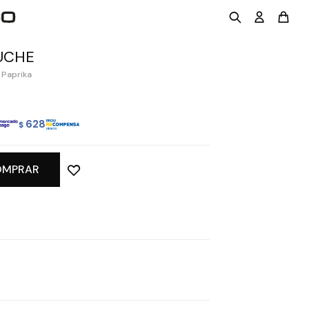
UCHE
 Paprika
628
$
OMPRAR