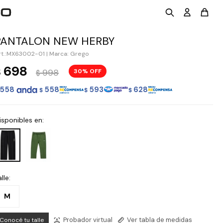
PANTALON NEW HERBY
MX63002-01
|
Marca: Grego
698
$
998
30
$
558
558
593
628
$
$
$
isponibles en:
lle:
M
Probador virtual
Ver tabla de medidas
Conocé tu talle