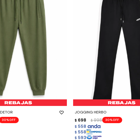
-
+
 DETOR
JOGGING HERBO
698
998
30
30
$
$
558
$
558
$
593
$