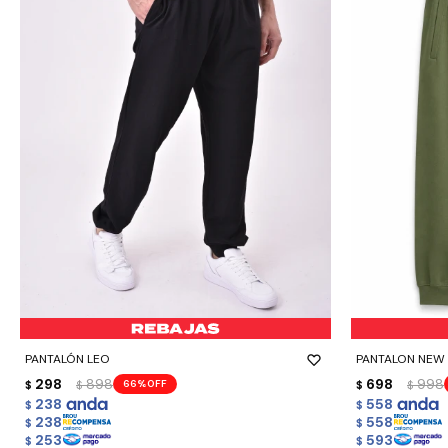
-
+
-
+
PANTALÓN LEO
PANTALON NEW
298
898
698
998
66
$
$
$
$
238
558
$
$
238
558
$
$
253
593
$
$