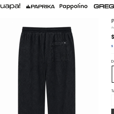
$
D
Ta