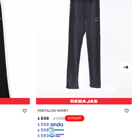
-
+
PANTALON HERBY
698
998
30
$
$
558
$
558
$
593
$