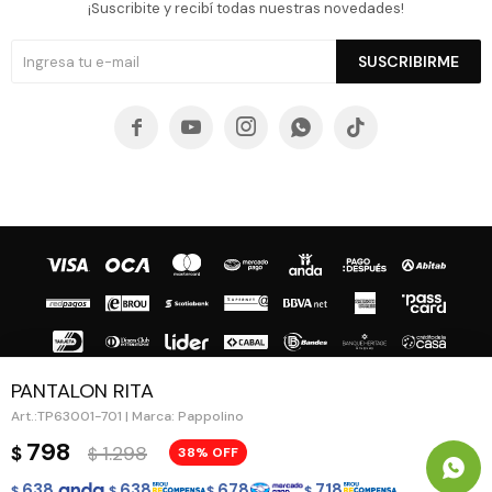
¡Suscribite y recibí todas nuestras novedades!
SUSCRIBIRME





PANTALON RITA
TP63001-701 | Marca: Pappolino
© Copyright 2026 / Guapa - Paprika
798
1.298
$
38
$
638
638
678
718
$
$
$
$