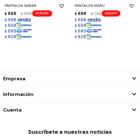
PANTALON SABAN
PANTALON MARU
698
998
698
798
30
12
$
$
$
$
558
558
$
$
558
558
$
$
593
593
$
$
628
628
$
$
Empresa
Información
Cuenta
Suscríbete a nuestras noticias