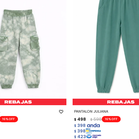
-
+
A
PANTALON JULIANA
498
598
16
16
$
$
398
$
398
$
423
$