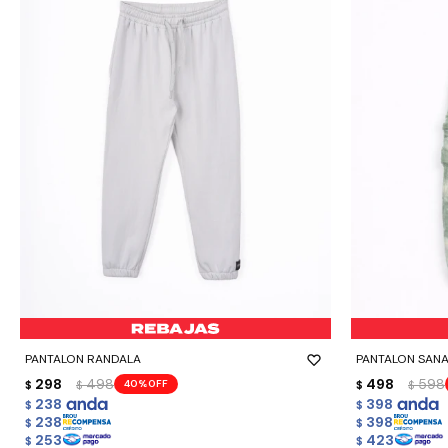
-
+
-
+
PANTALON RANDALA
PANTALON SAN
298
498
498
598
40
$
$
$
$
238
398
$
$
238
398
$
$
253
423
$
$