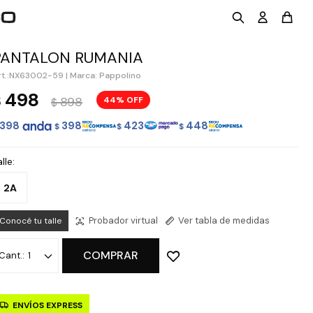
PANTALON RUMANIA
NX63002-59
|
Marca: Pappolino
498
$
898
44
$
398
398
423
448
$
$
$
lle:
2A
Probador virtual
Ver tabla de medidas
Conocé tu talle
COMPRAR
1
ENVÍOS EXPRESS