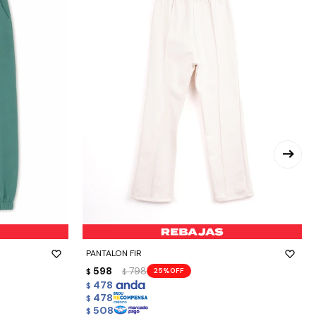
-
+
PANTALON FIR
598
798
25
$
$
478
$
478
$
508
$