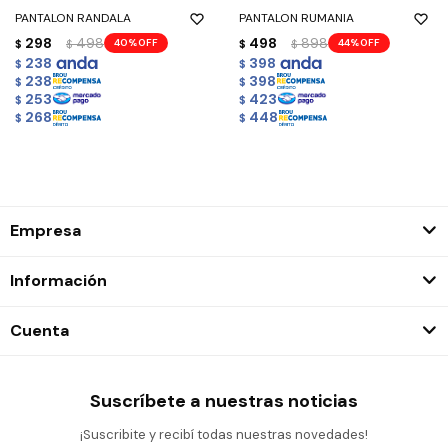
PANTALON RANDALA
PANTALON RUMANIA
298
498
498
898
40
44
$
$
$
$
238
398
$
$
238
398
$
$
253
423
$
$
268
448
$
$
Empresa
Información
Cuenta
Suscríbete a nuestras noticias
¡Suscribite y recibí todas nuestras novedades!