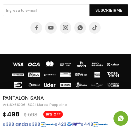
SUSCRIBIRME





PANTALON SANA
NX61006-802 | Marca: Pappolino
© Copyright 2026 / Guapa - Paprika
498
598
$
16
$
398
398
423
448
$
$
$
$