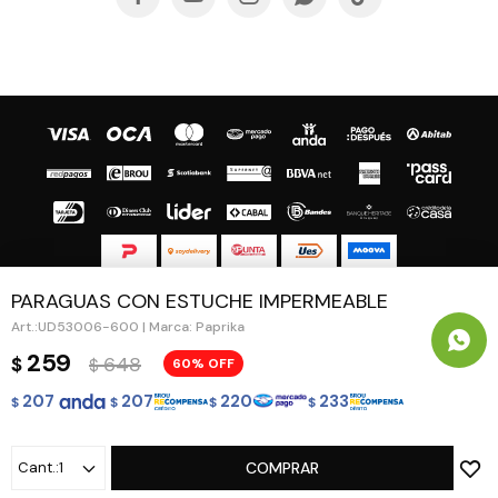
PARAGUAS CON ESTUCHE IMPERMEABLE
© Copyright 2026 / Guapa - Paprika
UD53006-600 | Marca: Paprika
259
648
$
60
$
207
207
220
233
$
$
$
$
Fenicio
1
COMPRAR