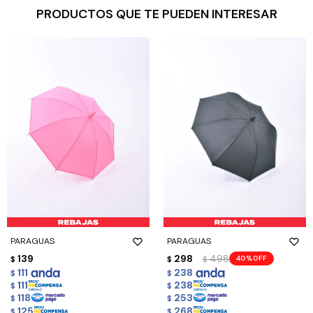
PRODUCTOS QUE TE PUEDEN INTERESAR
PARAGUAS
PARAGUAS
139
298
498
40
$
$
$
111
238
$
$
111
238
$
$
118
253
$
$
125
268
$
$