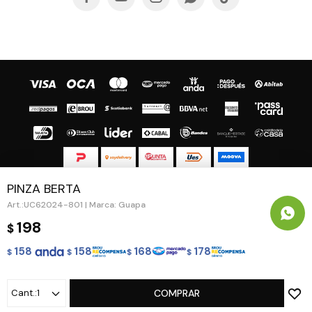
PINZA BERTA
© Copyright 2026 / Guapa - Paprika
UC62024-801 | Marca: Guapa
198
$
158
158
168
178
$
$
$
$
Fenicio
1
COMPRAR