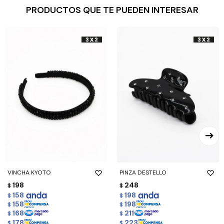
PRODUCTOS QUE TE PUEDEN INTERESAR
VINCHA KYOTO
PINZA DESTELLO
198
248
$
$
158
198
$
$
158
198
$
$
168
211
$
$
178
223
$
$