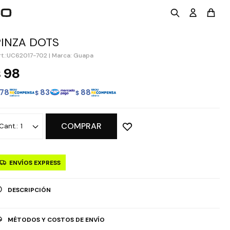
PINZA DOTS
UC62017-702
|
Marca: Guapa
98
$
78
83
88
$
$
COMPRAR
1
ENVÍOS EXPRESS
DESCRIPCIÓN
MÉTODOS Y COSTOS DE ENVÍO