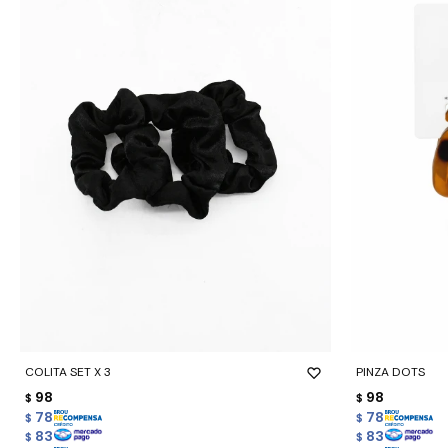
-
+
-
+
COLITA SET X 3
PINZA DOTS
98
98
$
$
78
78
$
$
83
83
$
$