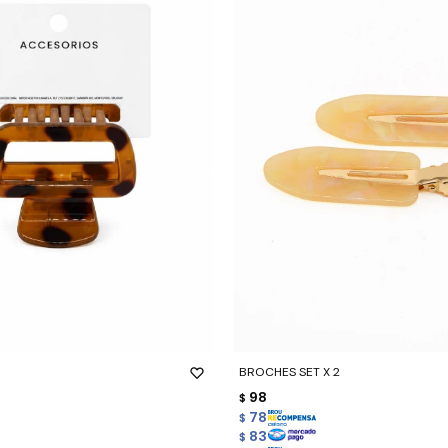
-
+
BROCHES SET X 2
98
$
78
$
83
$