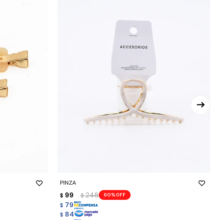
-
+
PINZA
99
248
60
$
$
79
$
84
$