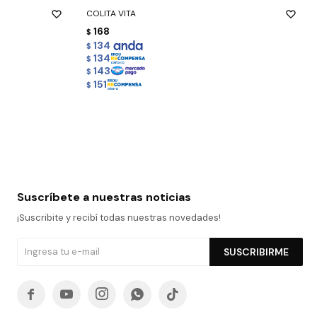
COLITA VITA
168
$
134
$
134
$
143
$
151
$
Suscríbete a nuestras noticias
¡Suscribite y recibí todas nuestras novedades!
SUSCRIBIRME




