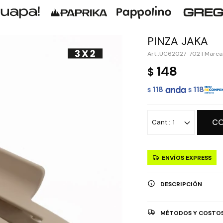
PINZA JAKA
UC62027-702
|
Marca
148
$
118
118
$
$
C
1
ENVÍOS EXPRESS
DESCRIPCIÓN
MÉTODOS Y COSTOS