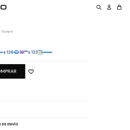
: Guapa
126
133
$
$
OMPRAR
 DE ENVÍO