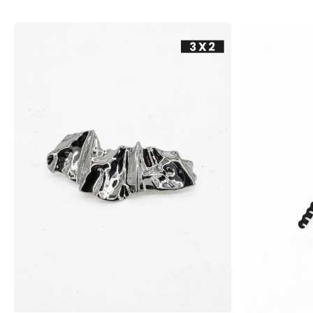
-
+
-
+