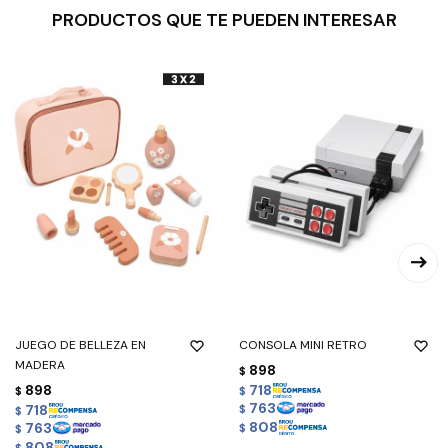
PRODUCTOS QUE TE PUEDEN INTERESAR
JUEGO DE BELLEZA EN
CONSOLA MINI RETRO
MADERA
898
$
898
718
$
$
763
718
$
$
808
763
$
$
808
$