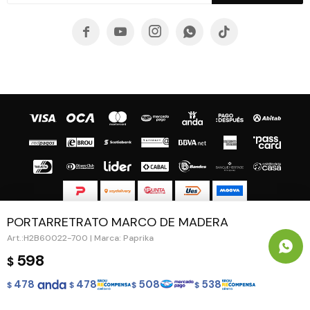





PORTARRETRATO MARCO DE MADERA
© Copyright 2026 / Guapa - Paprika
H2B60022-700 | Marca: Paprika
598
$
478
478
508
538
$
$
$
$