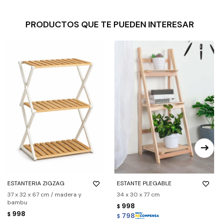
PRODUCTOS QUE TE PUEDEN INTERESAR
ESTANTERIA ZIGZAG
ESTANTE PLEGABLE
37 x 32 x 67 cm / madera y
34 x 30 x 77 cm
bambu
998
$
998
$
798
$