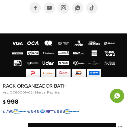





RACK ORGANIZADOR BATH
© Copyright 2026 / Guapa - Paprika
OC60001-02 | Marca: Paprika
998
$
798
848
898
$
$
$
Fenicio