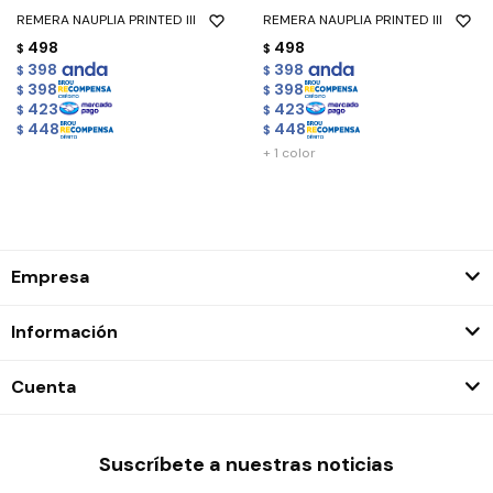
REMERA NAUPLIA PRINTED III
REMERA NAUPLIA PRINTED III
498
498
$
$
398
398
$
$
398
398
$
$
423
423
$
$
448
448
$
$
+ 1 color
Empresa
Información
Cuenta
Suscríbete a nuestras noticias