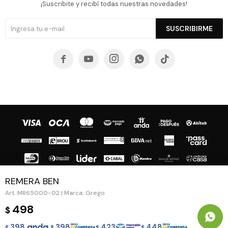
¡Suscribite y recibí todas nuestras novedades!
SUSCRIBIRME





REMERA BEN
MR65000-02 | Marca: Grego
© Copyright 2026 / Guapa - Paprika
498
$
398
398
423
448
$
$
$
$