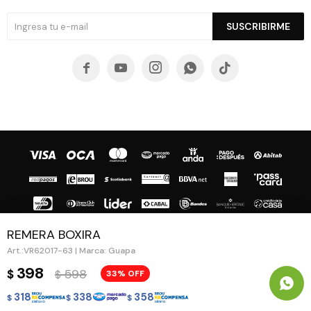
SUSCRIBIRME





REMERA BOXIRA
VR62017-63 | Marca: Guapa
© Copyright 2026 / Guapa - Paprika
398
598
$
33
$
318
338
358
$
$
$