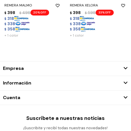
REMERA MALMO
REMERA XELORA
398
498
398
598
20
33
$
$
$
$
318
318
$
$
338
338
$
$
358
358
$
$
+ 1 color
+ 1 color
Empresa
Información
Cuenta
Suscríbete a nuestras noticias
¡Suscribite y recibí todas nuestras novedades!