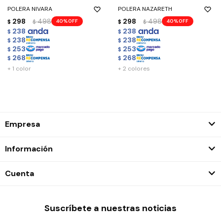
POLERA NIVARA
POLERA NAZARETH
298
498
298
498
40
40
$
$
$
$
238
238
$
$
238
238
$
$
253
253
$
$
268
268
$
$
+ 1 color
+ 2 colores
Empresa
Información
Cuenta
Suscríbete a nuestras noticias