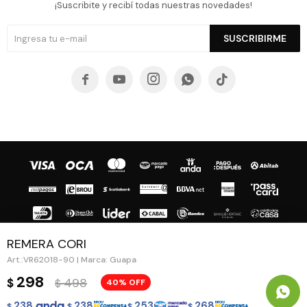
¡Suscribite y recibí todas nuestras novedades!
SUSCRIBIRME





REMERA CORI
VR62018-90 | Marca: Guapa
© Copyright 2026 / Guapa - Paprika
298
498
$
40
$
238
238
253
268
$
$
$
$