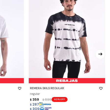
-
+
REMERA SKILS REGULAR
regular
359
898
60
$
$
287
$
305
$