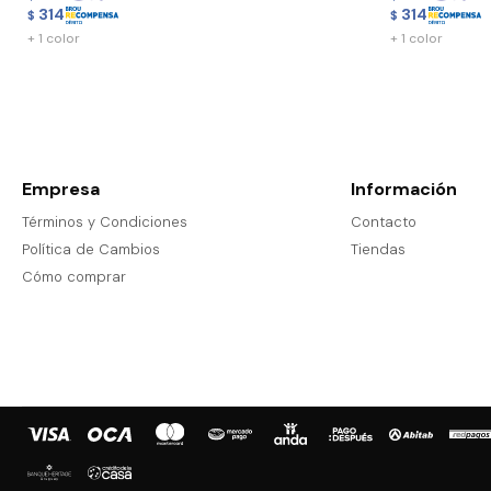
314
314
$
$
+ 1 color
+ 1 color
Empresa
Información
Términos y Condiciones
Contacto
Política de Cambios
Tiendas
Cómo comprar