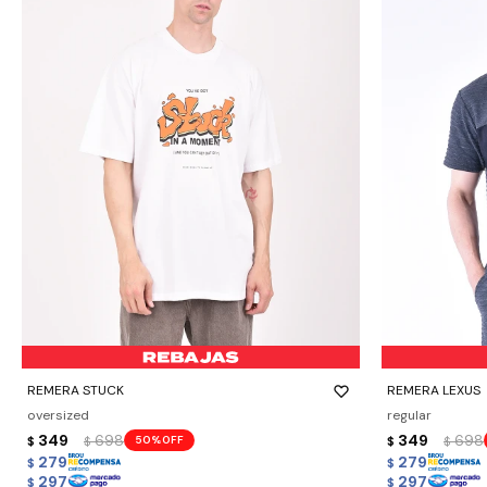
-
+
-
+
REMERA STUCK
REMERA LEXUS
oversized
regular
349
698
349
698
50
$
$
$
$
279
279
$
$
297
297
$
$