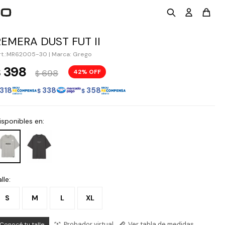
REMERA DUST FUT II
MR62005-30
|
Marca: Grego
398
$
698
42
$
318
338
358
$
$
isponibles en:
lle:
S
M
L
XL
Probador virtual
Ver tabla de medidas
Conocé tu talle