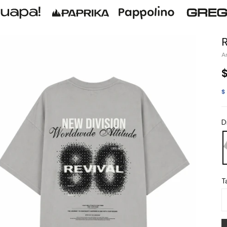
$
D
Ta