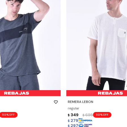
-
+
REMERA LEBON
regular
349
698
50
50
$
$
279
$
297
$