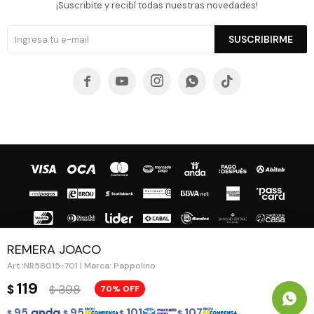
¡Suscribite y recibí todas nuestras novedades!
SUSCRIBIRME





REMERA JOACO
NR58015-701 | Marca: Pappolino
© Copyright 2026 / Guapa - Paprika
119
398
$
70
$
95
95
101
107
$
$
$
$