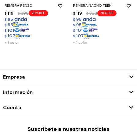
REMERA RENZO
REMERA NACHO TEEN
119
398
119
398
70
70
$
$
$
$
95
95
$
$
95
95
$
$
101
101
$
$
107
107
$
$
+ 1 color
+ 1 color
Empresa
Información
Cuenta
Suscríbete a nuestras noticias