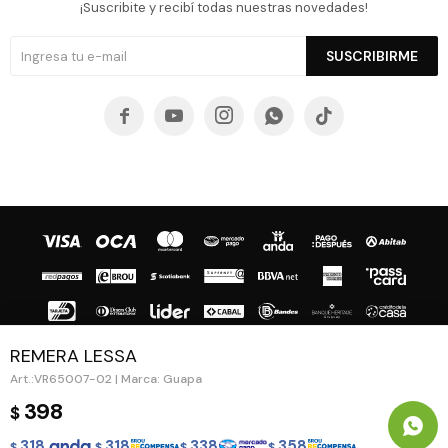
¡Suscribite y recibí todas nuestras novedades!
SUSCRIBIRME





REMERA LESSA
VR65007-02 | Marca: Guapa
© Copyright 2026 / Guapa - Paprika
398
$
318
318
338
358
$
$
$
$