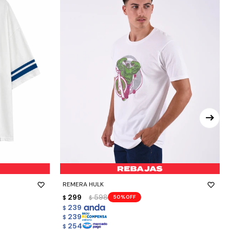
-
+
REMERA HULK
299
598
50
$
$
239
$
239
$
254
$