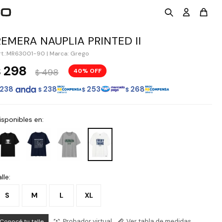
REMERA NAUPLIA PRINTED II
MR63001-90
|
Marca: Grego
298
$
498
40
$
238
238
253
268
$
$
$
isponibles en:
lle:
S
M
L
XL
Probador virtual
Ver tabla de medidas
Conocé tu talle