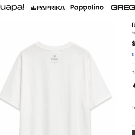
$
D
Ta