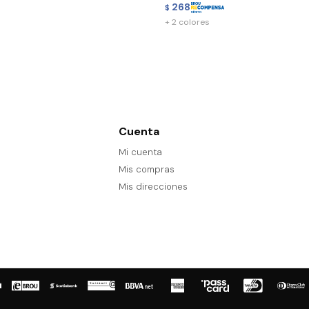
268
$
+ 2 colores
Cuenta
Mi cuenta
Mis compras
Mis direcciones