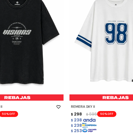
-
+
II
REMERA SKY II
298
598
50
50
$
$
238
$
238
$
253
$