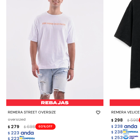
-
+
-
+
REMERA STREET OVERSIZE
REMERA VELICE 
oversized
298
598
$
$
238
279
698
60
$
$
$
238
223
$
$
253
223
$
$