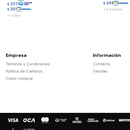
268
237
$
$
251
+ 5 colores
$
+ 1 color
Empresa
Información
Términos y Condiciones
Contacto
Política de Cambios
Tiendas
Cómo comprar