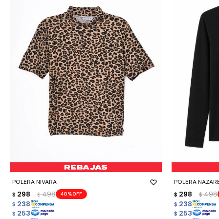
-
+
-
+
POLERA NIVARA
POLERA NAZAR
298
498
298
498
40
$
$
$
$
238
238
$
$
253
253
$
$