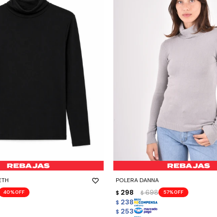
-
+
ETH
POLERA DANNA
298
698
40
57
$
$
238
$
253
$