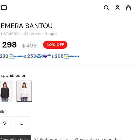
REMERA SANTOU
VR62024-02
|
Marca: Guapa
298
$
498
40
$
238
253
268
$
$
isponibles en:
lle:
S
L
Probador virtual
Ver tabla de medidas
Conocé tu talle