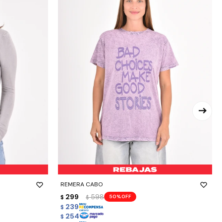
-
+
REMERA CABO
299
598
50
$
$
239
$
254
$