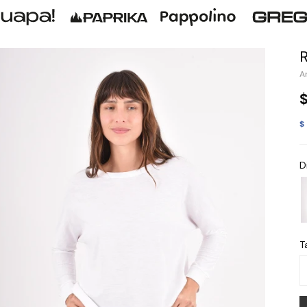
$
D
Ta