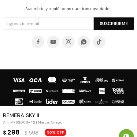
¡Suscribite y recibí todas nuestras novedades!
SUSCRIBIRME





REMERA SKY II
MR62008-42 | Marca: Grego
© Copyright 2026 / Guapa - Paprika
298
598
$
50
$