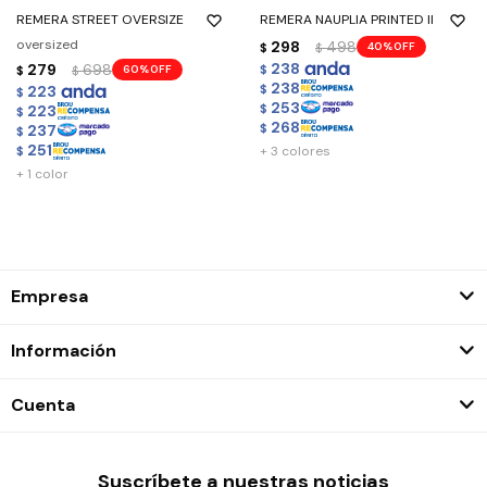
REMERA STREET OVERSIZE
REMERA NAUPLIA PRINTED II
oversized
298
498
40
$
$
238
279
698
60
$
$
$
238
223
$
$
253
223
$
$
268
237
$
$
251
+ 3 colores
$
+ 1 color
Empresa
Información
Cuenta
Suscríbete a nuestras noticias