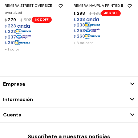
REMERA STREET OVERSIZE
REMERA NAUPLIA PRINTED II
oversized
298
498
40
$
$
238
279
698
60
$
$
$
238
223
$
$
253
223
$
$
268
237
$
$
251
+ 3 colores
$
+ 1 color
Empresa
Información
Cuenta
Suscríbete a nuestras noticias