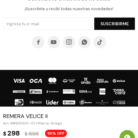
¡Suscribite y recibí todas nuestras novedades!
SUSCRIBIRME





REMERA VELICE II
MR63000-01 | Marca: Grego
© Copyright 2026 / Guapa - Paprika
298
598
$
50
$