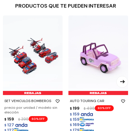
PRODUCTOS QUE TE PUEDEN INTERESAR
SET VEHICULOS BOMBEROS
AUTO TOURING CAR
precio por unidad / modelo sin
199
498
60
$
$
elección
159
$
159
398
159
60
$
$
$
169
127
$
$
179
127
$
$