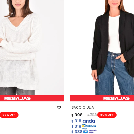
-
+
SACO GIULIA
398
798
66
50
$
$
318
$
318
$
338
$