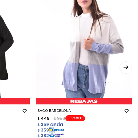
-
+
SACO BARCELONA
449
998
55
$
$
359
$
359
$
382
$