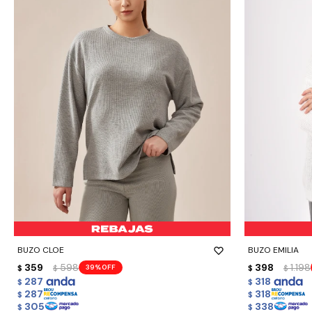
-
+
-
+
BUZO CLOE
BUZO EMILIA
359
598
398
1.198
39
$
$
$
$
287
318
$
$
287
318
$
$
305
338
$
$