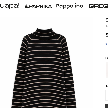
$
D
Ta