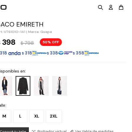
SACO EMIRETH
VT61010-141
|
Marca: Guapa
398
$
798
50
$
318
318
338
358
$
$
$
isponibles en:
lle:
M
L
XL
2XL
Probador virtual
Ver tabla de medidas
Conocé tu talle